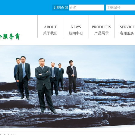
ABOUT
NEWS
PRODUCTS
SERVICE
关于我们
新闻中心
产品展示
客服服务