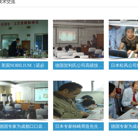
技术交流
美国NOBILIUM（诺必
德国贺利氏公司高级技...
日本松风公司技
灵...
德国专家为成都口口齿...
日本专家柿崎周造先生...
德国专家为成都